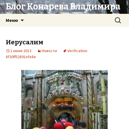
Блог Конарева Владимира
Перейти
Найти:
Меню
к
содержимому
Иерусалим
1 июня 2013
Новости
Verification:
8f30ff52891efe8e